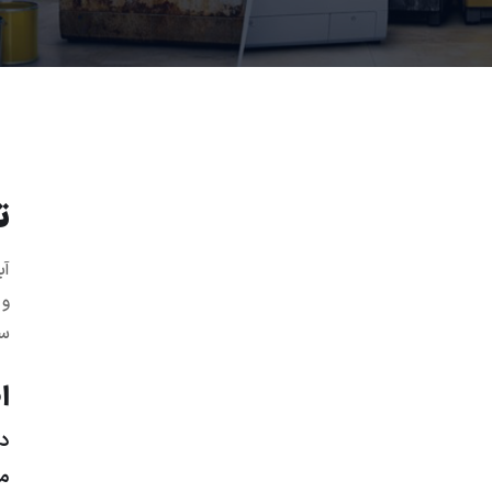
ت
آب
و 
سر
ا
دس
م