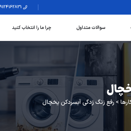
9124162831
سوالات متداول
چرا ما را انتخاب کنید
خچال
ارها
>
رفع زنگ زدگی آبسردکن یخچال