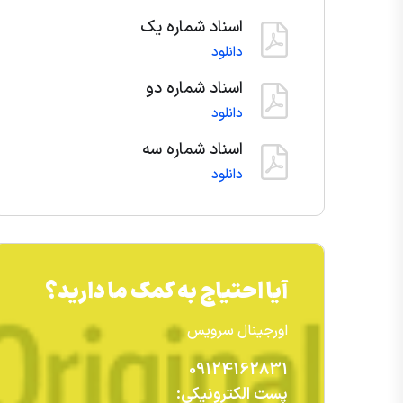
اسناد شماره یک
دانلود
اسناد شماره دو
دانلود
اسناد شماره سه
دانلود
آیا احتیاج به کمک ما دارید؟
اورجینال سرویس
09124162831
پست الکترونیکی: