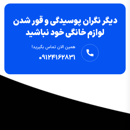
دیگر نگران پوسیدگی و قور شدن
لوازم خانگی خود نباشید
همین الان تماس بگیرید!
09124162831