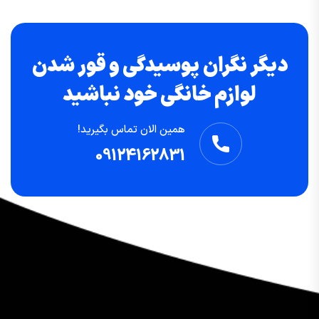
دیگر نگران پوسیدگی و قور شدن
لوازم خانگی خود نباشید
همین الان تماس بگیرید!
09124162831