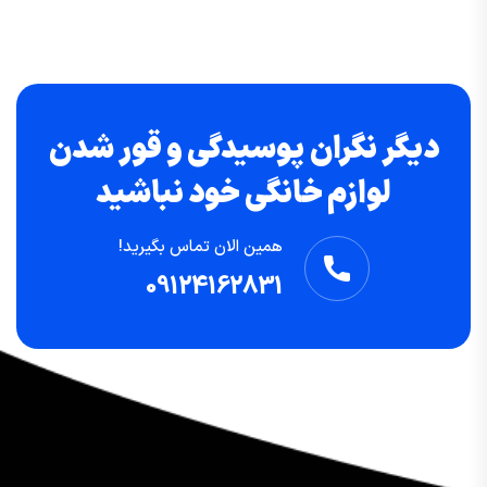
دیگر نگران پوسیدگی و قور شدن
لوازم خانگی خود نباشید
همین الان تماس بگیرید!
09124162831