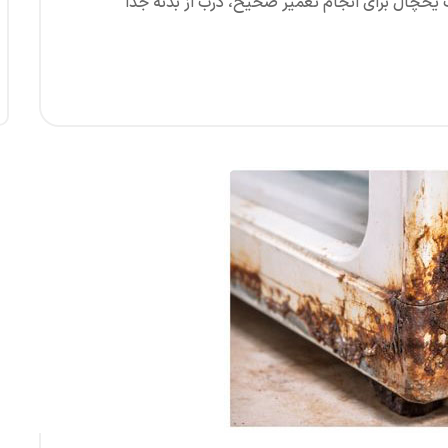
ب. ۲. باز کردن کامل درب یخچال برای انجام تعمیر صحیح، درب از بدنه جدا